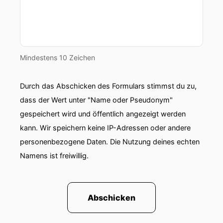
00:01:07: Und letzte Endes hoffentlich dann
auch langfristig einen Job finden.
00:01:12: Hast
Mindestens 10 Zeichen
00:01:12: du Hobbys?
Durch das Abschicken des Formulars stimmst du zu,
00:01:13: Und wenn ja welche?
dass der Wert unter "Name oder Pseudonym"
gespeichert wird und öffentlich angezeigt werden
00:01:14: Ja also Hobbies.
kann. Wir speichern keine IP-Adressen oder andere
00:01:15: in letzter Zeit hat sich Karaoke
personenbezogene Daten. Die Nutzung deines echten
rauskristallisiert.
Namens ist freiwillig.
00:01:19: Okay!
00:01:20: Das hat sich irgendwie so ergeben.
Abschicken
00:01:23: früher hätte ich mich überhaupt nie