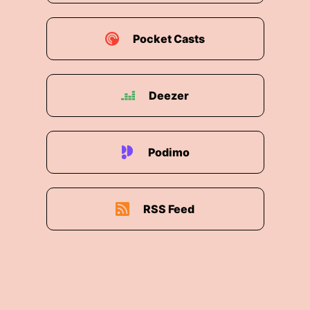
00:02:02: Hast du sowas wie ein Lebensmotto?
Pocket Casts
00:02:04: Also muss kein Spruch sein?
00:02:06: Gibt's irgendwie so eine Art, wie du
Deezer
Dinge anpackst?
00:02:08: Es gibt da eigentlich mehrere... Der
eine Spruch wäre geklaut.
Podimo
00:02:13: also live long and prosper Aus Star
Trek, weil ich ein absoluter Star Trek Fan bin.
RSS Feed
00:02:20: Ansonsten würde ich sagen wenn man
es nicht versucht hat man schon verloren.
00:02:26: Das ist eine ganz essentielle Sache.
00:02:30: Habe ich nichts hinzuzufügen?