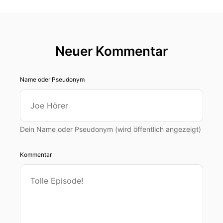
00:00:19: Jahrgang, siebzig, Mai, Zwilling.
00:00:22: Geburtsort?
Neuer Kommentar
00:00:23: Düsseldorf.
00:00:25: Beruf?
Name oder Pseudonym
00:00:26: Ich bin Buchmacher.
00:00:27: Autorencoach.
Dein Name oder Pseudonym (wird öffentlich angezeigt)
00:00:28: Ja, genau.
Kommentar
00:00:29: Aber hier mit so einem Hand zum
Spielen, deswegen zum Wetten.
00:00:35: Nein, ich mache, ich begleite
Menschen dabei, im Regelfall Unternehmer, die
ein Sachbuch sparen wollen, dass sie das tun