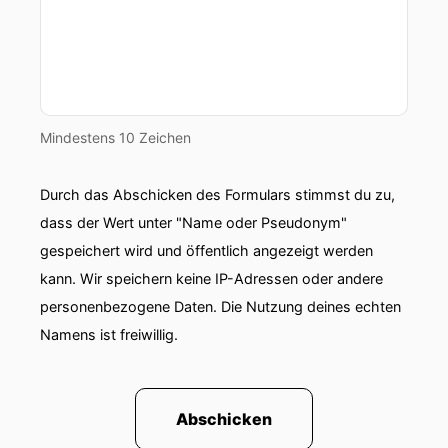
können.
00:00:42: Aber ich finde den Begriff tatsächlich
sehr gelungen Buchmacher, denn was ist denn
auch ein Buch?
Mindestens 10 Zeichen
00:00:49: Wenn du in irgendein Verlag guckst,
das hat doch auch was von Lotterie.
Durch das Abschicken des Formulars stimmst du zu,
00:00:53: Das darf natürlich deinem Kunden
dass der Wert unter "Name oder Pseudonym"
nicht sagen, weil der natürlich denkt, dass das
gespeichert wird und öffentlich angezeigt werden
alles total gut getan war und strategisch
kann. Wir speichern keine IP-Adressen oder andere
vorzubereiten ist.
personenbezogene Daten. Die Nutzung deines echten
Namens ist freiwillig.
00:01:01: Ja, du musst halt gucken, dass du
einen guten Erwartungswert hinbaust.
00:01:04: Ich weiß nicht, ob du dich im Bereich
Abschicken
Sportwett ein bisschen auskennst.