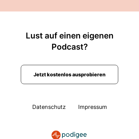
00:01:55: Das will doch keiner hören.
00:01:55: Das kann man noch so nicht sagen.
Lust auf einen eigenen
00:01:57: Wir brauchen noch jeweils
Podcast?
Wissenschaftliches.
00:01:59: Ja, Scheiße.
Jetzt kostenlos ausprobieren
00:02:00: Das Gegenteil ist der Fall gewesen.
00:02:01: Dann
00:02:02: war es das Wort.
Datenschutz
Impressum
00:02:03: Ja, genau.
00:02:05: Ich finde das spannend.