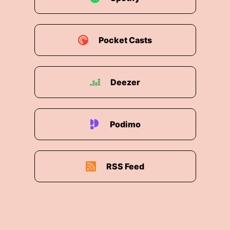
Buch, Da mit Charme, hatte natürlich niemand
auf einer Bestsellerliste gesehen vorher.
00:01:34: Ja, und wir sind schon mitten im
Pocket Casts
Thema.
00:01:36: Das hat niemand auf einer
Deezer
Bestsellerliste gesehen, bei A spricht man
darüber nicht.
00:01:40: B, ich habe im Vorfeld häufig, also ich
Podimo
mag die Juliana, ich hoffe, es wird sich
ausbrochen, ändert es unheimlich, weil die das
wirklich sehr schlau gemacht hat.
RSS Feed
00:01:50: Unfassbar viel Gegend mitbekommen
über den Titel.
00:01:53: Wie kann man sich so ein Bescheiden
Titel ausdenken?